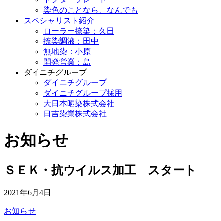
染色のことなら、なんでも
スペシャリスト
紹介
ローラー捺染：久田
捺染調液：田中
無地染：小原
開発営業：島
ダイニチグループ
ダイニチグループ
ダイニチグループ採用
大日本晒染株式会社
日吉染業株式会社
お知らせ
ＳＥＫ・抗ウイルス加工 スタート
2021年6月4日
お知らせ