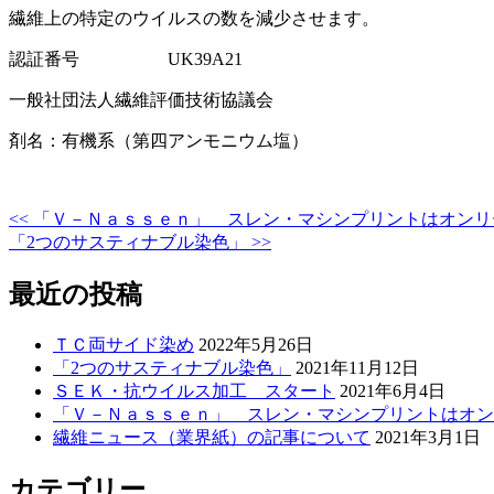
繊維上の特定のウイルスの数を減少させます。
認証番号 UK39A21
一般社団法人繊維評価技術協議会
剤名：有機系（第四アンモニウム塩）
<< 「Ｖ－Ｎａｓｓｅｎ」 スレン・マシンプリントはオン
投
「2つのサスティナブル染色」 >>
稿
最近の投稿
ナ
ビ
ＴＣ両サイド染め
2022年5月26日
ゲ
「2つのサスティナブル染色」
2021年11月12日
ＳＥＫ・抗ウイルス加工 スタート
2021年6月4日
ー
「Ｖ－Ｎａｓｓｅｎ」 スレン・マシンプリントはオ
シ
繊維ニュース（業界紙）の記事について
2021年3月1日
ョ
カテゴリー