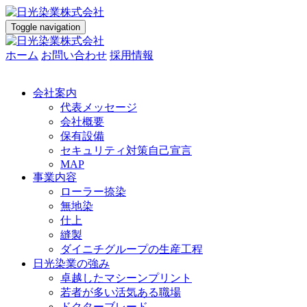
Toggle navigation
ホーム
お問い合わせ
採用情報
会社案内
代表メッセージ
会社概要
保有設備
セキュリティ対策自己宣言
MAP
事業内容
ローラー捺染
無地染
仕上
縫製
ダイニチグループの生産工程
日光染業の強み
卓越したマシーンプリント
若者が多い活気ある職場
ドクターブレード